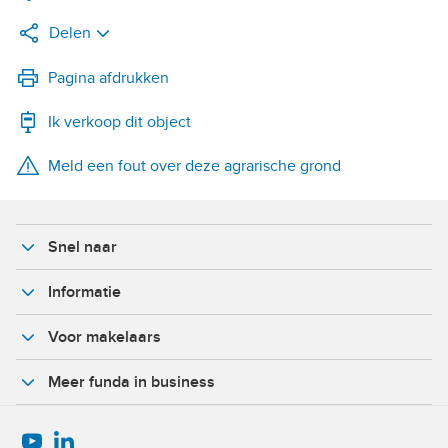
Delen
LinkedIn
Pagina afdrukken
Ik verkoop dit object
WhatsApp
Meld een fout over deze agrarische grond
X
Facebook
Snel naar
Informatie
Voor makelaars
Meer funda in business