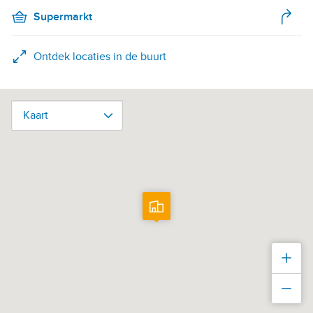
Supermarkt
Ontdek locaties in de buurt
Kaart
Kaart
Inz
Uit