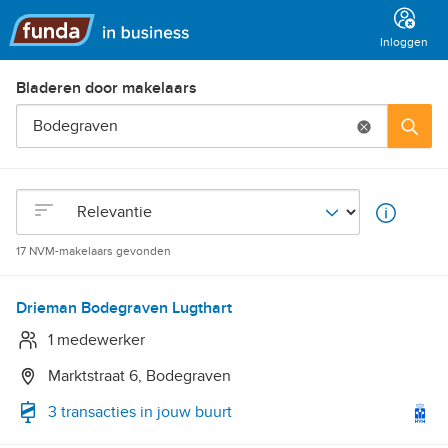
Hoofdmenu
Inloggen
Bladeren door makelaars
Bodegraven
Zo
OrderBy
17 NVM-makelaars gevonden
Drieman Bodegraven Lugthart
1 medewerker
Marktstraat 6, Bodegraven
3 transacties in jouw buurt