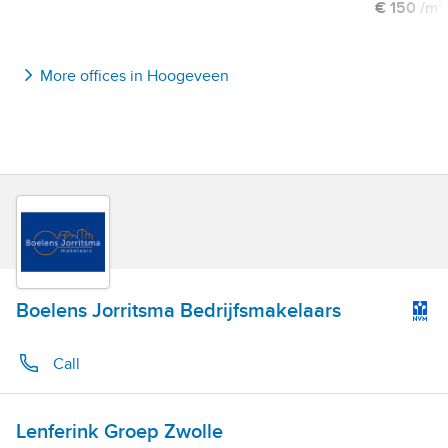
€ 150 /m²
More offices in Hoogeveen
Boelens Jorritsma Bedrijfsmakelaars
Call
Lenferink Groep Zwolle