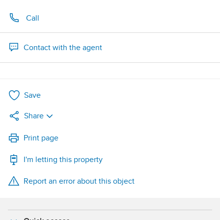
Call
Contact with the agent
Save
Share
LinkedIn
Print page
I'm letting this property
WhatsApp
Report an error about this object
X
Facebook