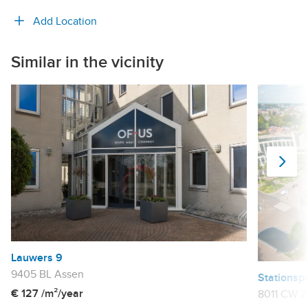
Add Location
Similar in the vicinity
Ne
Lauwers 9
9405 BL Assen
Stationspl
€ 127 /m²/year
8011 CW Z