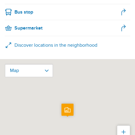
Bus stop
Supermarket
Discover locations in the neighborhood
Map
Map
Zoo