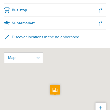
Bus stop
Supermarket
Discover locations in the neighborhood
Map
Map
Zoo