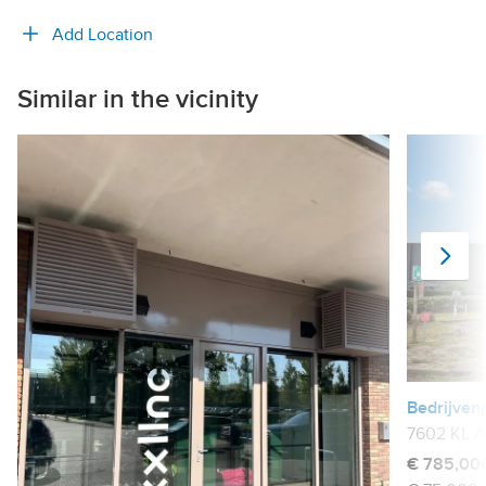
Add Location
Similar in the vicinity
Ne
Bedrijven
7602 KL A
€ 785,000