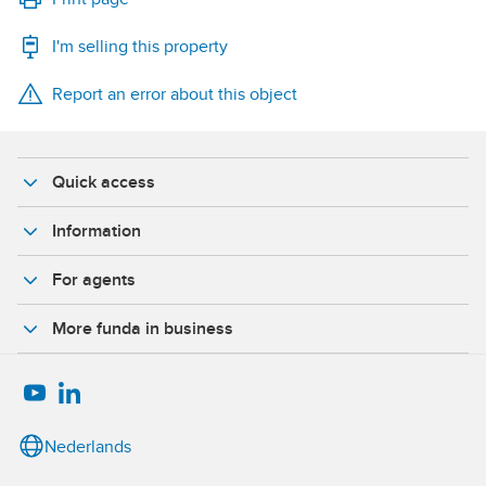
I'm selling this property
WhatsApp
Report an error about this object
X
Facebook
Quick access
Information
For agents
More funda in business
Nederlands