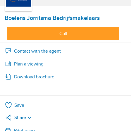
Boelens Jorritsma Bedrijfsmakelaars
Call
Contact with the agent
Plan a viewing
Download brochure
Save
Share
LinkedIn
Print page