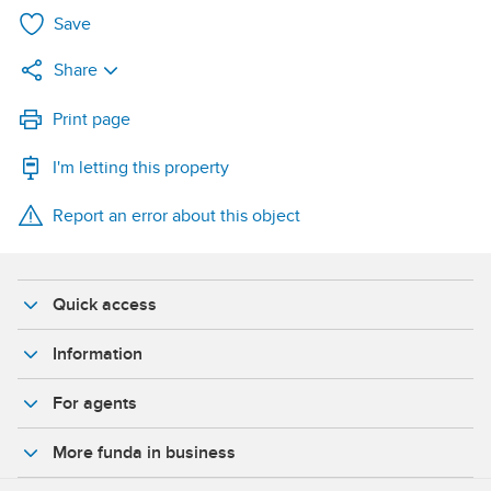
Save
Share
LinkedIn
Print page
I'm letting this property
WhatsApp
Report an error about this object
X
Facebook
Quick access
Information
For agents
More funda in business