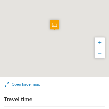
Zoo
Zoo
Open larger map
Travel time