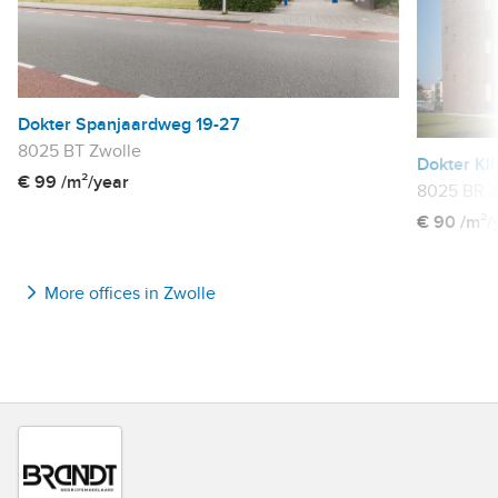
Dokter Spanjaardweg 19-27
8025 BT Zwolle
Dokter Kl
€ 99 /m²/year
8025 BR Z
€ 90 /m²/
More offices in Zwolle