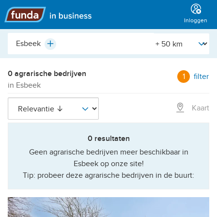
Hoofdmenu
Inloggen
Plaats,
[Straal]
Plus
buurt,
adres,
etc.
0 agrarische bedrijven
1
filter
in Esbeek
Kaart
0 resultaten
Geen agrarische bedrijven meer beschikbaar in
Esbeek op onze site!
Tip: probeer deze agrarische bedrijven in de buurt: