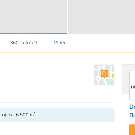
360° foto's
11
Video
D
x op ca. 6.500 m²
B