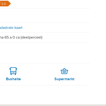
F
2,0
dastrale kaart
ha 65 a 0 ca (deelperceel)
Bushalte
Supermarkt