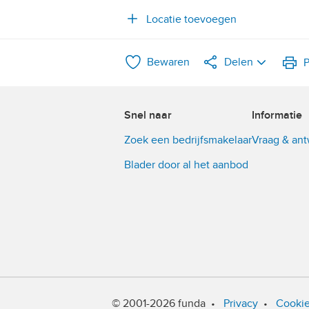
Locatie toevoegen
Bewaren
Delen
P
LinkedIn
Snel naar
Informatie
WhatsApp
Zoek een bedrijfsmakelaar
Vraag & an
X
Blader door al het aanbod
Facebook
© 2001-2026 funda
•
Privacy
•
Cooki