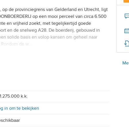
’, op de provinciegrens van Gelderland en Utrecht, ligt
WOONBOERDERIJ op een mooi perceel van circa 6.500
te en vrijheid zoekt, met tegelijkertijd goede
oort en de snelweg A28. De boerderij, gebouwd in
een solide basis en volop kansen om geheel naar
. Rondom de w …
Mel
1.275.000 k.k.
g in om te bekijken
schikbaar