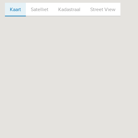
Kaart
Kaart
Satelliet
Kadastraal
Street View