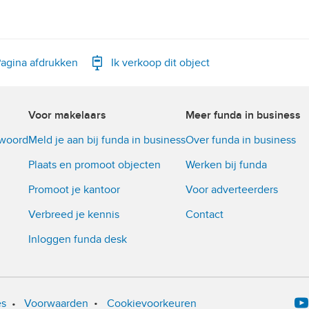
agina afdrukken
Ik verkoop dit object
Voor makelaars
Meer funda in business
twoord
Meld je aan bij funda in business
Over funda in business
Plaats en promoot objecten
Werken bij funda
Promoot je kantoor
Voor adverteerders
Verbreed je kennis
Contact
Inloggen funda desk
•
es
•
Voorwaarden
Cookievoorkeuren