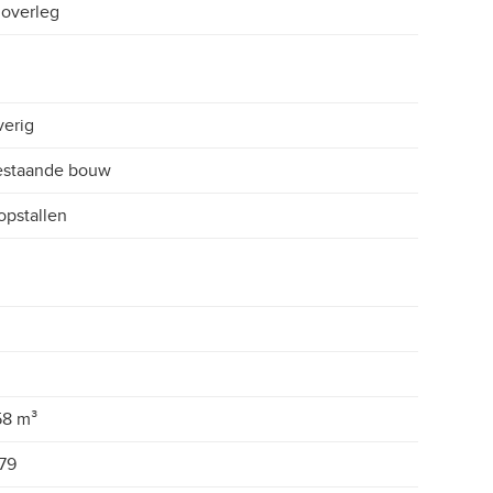
 overleg
erig
estaande bouw
opstallen
58 m³
79