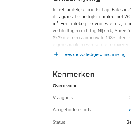
In het landelijke buurtschap ‘Palestina
dit agrarische bedrijfscomplex met 
m². Een unieke plek voor wie rust, ruim
verbindingen richting Nijkerk, Amersf
1979 met een aanbouw in 1985, biedt 
eigen smaak en wensen te renoveren
Lees de volledige omschrijving
Kenmerken
Overdracht
Vraagprijs
€ 
Aangeboden sinds
Lo
Status
Be