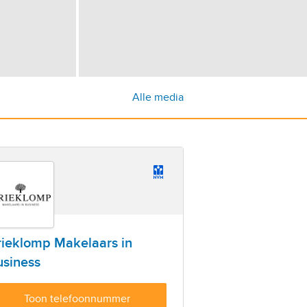
Alle media
rieklomp Makelaars in
usiness
Toon telefoonnummer