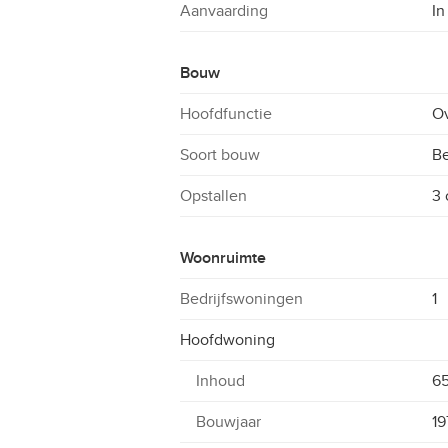
Aanvaarding
In
Bouw
Hoofdfunctie
Ov
Soort bouw
B
Opstallen
3 
Woonruimte
Bedrijfswoningen
1
Hoofdwoning
Inhoud
6
Bouwjaar
19