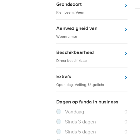
Grondsoort
Klei, Leem, Veen
Aanwezigheid van
Woonruimte
Beschikbaarheid
Direct beschikbaar
Extra's
Open dag, Veiling, Uitgelicht
Dagen op funda in business
Filter verwijderen
Resultaten
Vandaag
0
Resultaten
Sinds 3 dagen
0
Resultaten
Sinds 5 dagen
0