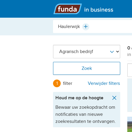
Hoofdmenu
Plaats,
Plus
buurt,
adres,
etc.
0 
in
Zoek
1
filter
Verwijder filters
Houd me op de hoogte
Bewaar uw zoekopdracht om
notificaties van nieuwe
zoekresultaten te ontvangen.