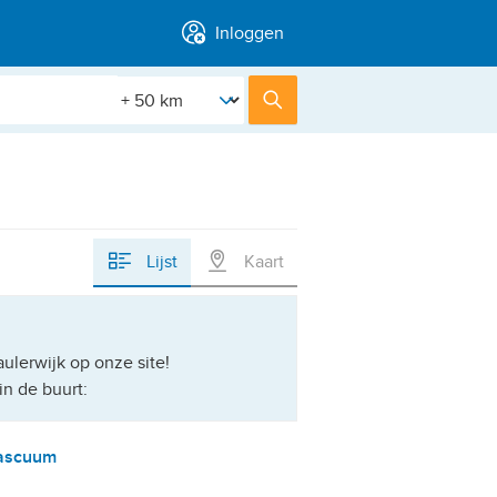
Inloggen
[Straal]
Zoek
Lijst
Kaart
ulerwijk op onze site!
in de buurt:
ascuum