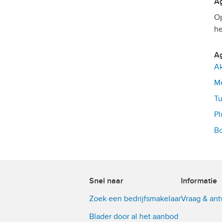
Op
he
Ak
Me
Tu
Pl
Bo
Snel naar
Informatie
Zoek een bedrijfsmakelaar
Vraag & an
Blader door al het aanbod