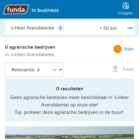
Hoofdmenu
Inloggen
Plaats,
[Straal]
Plus
buurt,
adres,
etc.
0 agrarische bedrijven
1
filter
in 's-Heer Arendskerke
Kaart
0 resultaten
Geen agrarische bedrijven meer beschikbaar in 's-Heer
Arendskerke op onze site!
Tip: probeer deze agrarische bedrijven in de buurt: