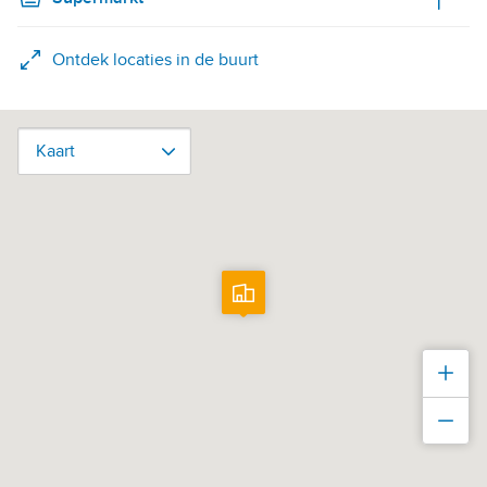
Ontdek locaties in de buurt
Kaart
Kaart
Inz
Uit