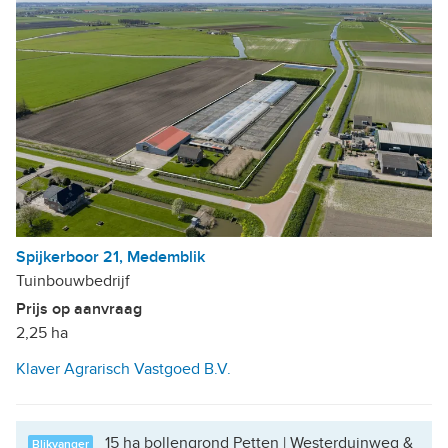
Spijkerboor 21, Medemblik
Tuinbouwbedrijf
Prijs op aanvraag
2,25 ha
Klaver Agrarisch Vastgoed B.V.
15 ha bollengrond Petten | Westerduinweg &
Blikvanger