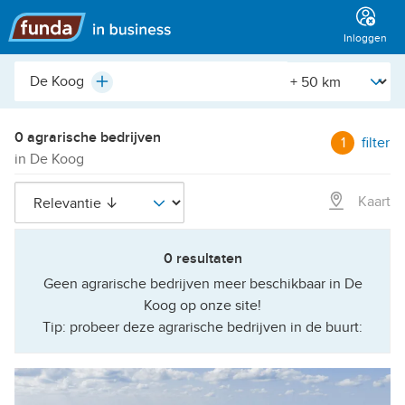
Hoofdmenu
Inloggen
Plaats,
[Straal]
Plus
buurt,
adres,
etc.
0 agrarische bedrijven
1
filter
in De Koog
Kaart
0 resultaten
Geen agrarische bedrijven meer beschikbaar in De
Koog op onze site!
Tip: probeer deze agrarische bedrijven in de buurt: