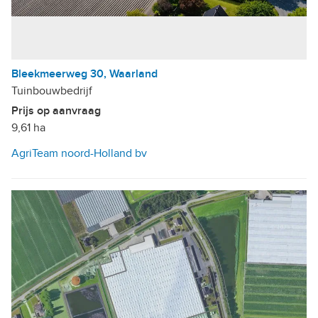
Bleekmeerweg 30, Waarland
Tuinbouwbedrijf
Prijs op aanvraag
9,61 ha
AgriTeam noord-Holland bv