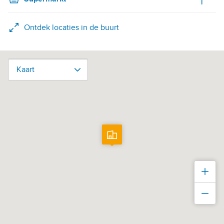
Ontdek locaties in de buurt
Kaart
Kaart
Inz
Uit