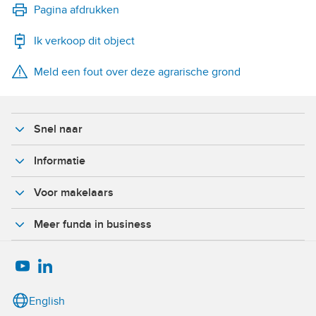
LinkedIn
Pagina afdrukken
Ik verkoop dit object
WhatsApp
Meld een fout over deze agrarische grond
X
Facebook
Snel naar
Informatie
Voor makelaars
Meer funda in business
English