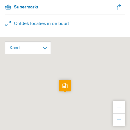
Supermarkt
Ontdek locaties in de buurt
Kaart
Kaart
Inz
Uit