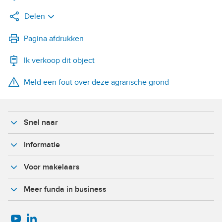
Delen
LinkedIn
Pagina afdrukken
Ik verkoop dit object
WhatsApp
Meld een fout over deze agrarische grond
X
Facebook
Snel naar
Informatie
Voor makelaars
Meer funda in business