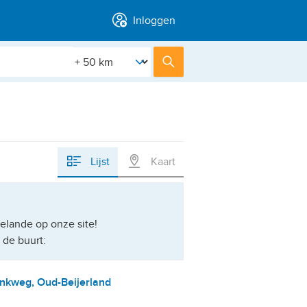
Inloggen
[Straal]
Zoek
Lijst
Kaart
elande op onze site!
 de buurt:
nkweg, Oud-Beijerland