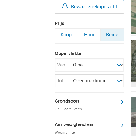
Bewaar zoekopdracht
Prijs
Filter
Filter
Filter
Koop
Huur
Beide
op
op
op
Oppervlakte
Van
Tot
Grondsoort
Klei, Leem, Veen
Aanwezigheid van
Woonruimte