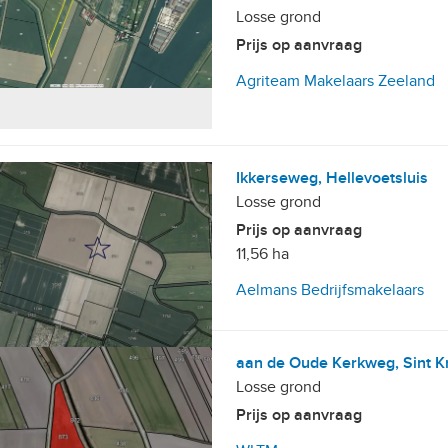
Losse grond
Prijs op aanvraag
Agriteam Makelaars Zeeland
Ikkerseweg, Hellevoetsluis
Losse grond
Prijs op aanvraag
11,56 ha
Aelmans Bedrijfsmakelaars
aan de Oude Kerkweg, Sint K
Losse grond
Prijs op aanvraag