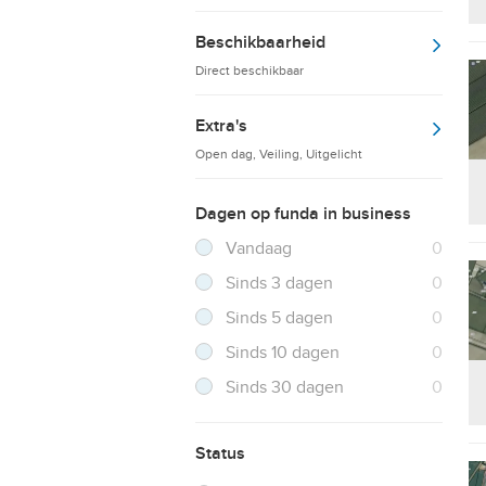
Beschikbaarheid
Direct beschikbaar
Extra's
Open dag, Veiling, Uitgelicht
Dagen op funda in business
Filter verwijderen
Resultaten
Vandaag
0
Resultaten
Sinds 3 dagen
0
Resultaten
Sinds 5 dagen
0
Resultaten
Sinds 10 dagen
0
Resultaten
Sinds 30 dagen
0
Status