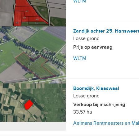
WLTM
Zandijk achter 25, Hansweer
Losse grond
Prijs op aanvraag
WLTM
Boomdijk, Klaaswaal
Losse grond
Verkoop bij inschrijving
33,57 ha
Aelmans Rentmeesters en Mak