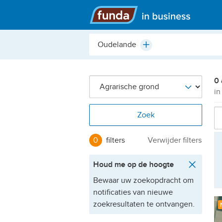
Hoofdmenu
Plaats,
Plus
buurt,
adres,
etc.
0 
in
Zoek
0
filters
Verwijder filters
Houd me op de hoogte
Bewaar uw zoekopdracht om
notificaties van nieuwe
zoekresultaten te ontvangen.