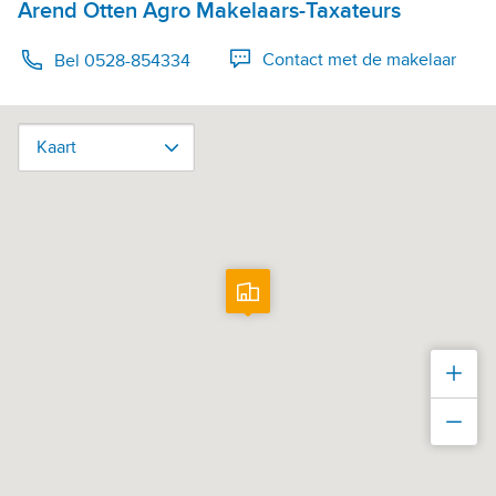
Arend Otten Agro Makelaars-Taxateurs
Contact met de makelaar
Bel 0528-854334
Kaart
Kaart
Inz
Uit