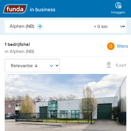
Hoofdmenu
Inloggen
Plaats,
[Straal]
Plus
buurt,
adres,
etc.
1 bedrijfshal
0
filters
in Alphen (NB)
Kaart