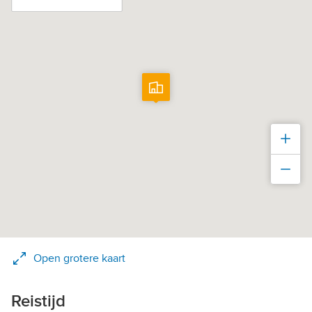
Inz
Uit
Open grotere kaart
Reistijd