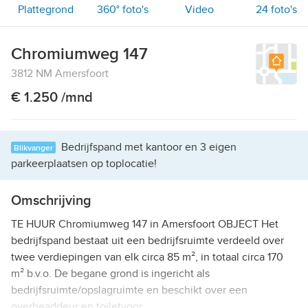
Plattegrond
360° foto's
Video
24
foto's
Chromiumweg 147
3812 NM Amersfoort
€ 1.250 /mnd
Bedrijfspand met kantoor en 3 eigen
Blikvanger
parkeerplaatsen op toplocatie!
Omschrijving
TE HUUR Chromiumweg 147 in Amersfoort OBJECT Het
bedrijfspand bestaat uit een bedrijfsruimte verdeeld over
twee verdiepingen van elk circa 85 m², in totaal circa 170
m² b.v.o. De begane grond is ingericht als
bedrijfsruimte/opslagruimte en beschikt over een
overheaddeur en toiletvoor …