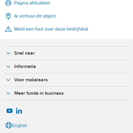
LinkedIn
Pagina afdrukken
Ik verhuur dit object
WhatsApp
Meld een fout over deze bedrijfshal
X
Facebook
Snel naar
Informatie
Voor makelaars
Meer funda in business
English