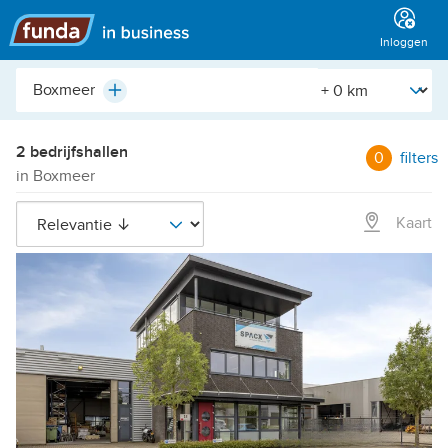
Hoofdmenu
Inloggen
Plaats,
[Straal]
Plus
buurt,
adres,
etc.
2 bedrijfshallen
0
filters
in Boxmeer
Kaart