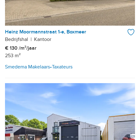
Heinz Moormannstraat 1-e, Boxmeer
Bedrijfshal
|
Kantoor
€ 130 /m²/jaar
253 m²
Smedema Makelaars•Taxateurs