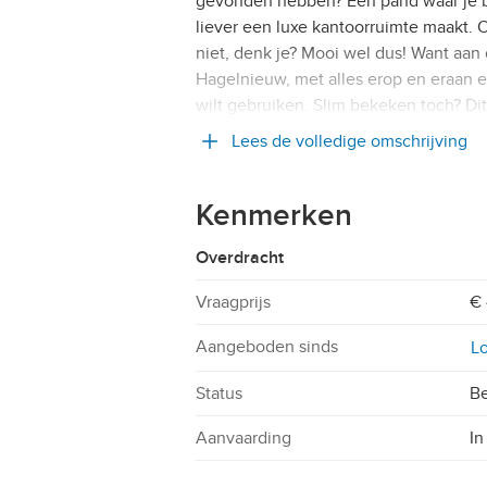
gevonden hebben? Een pand waar je bi
liever een luxe kantoorruimte maakt. 
niet, denk je? Mooi wel dus! Want aan 
Hagelnieuw, met alles erop en eraan en
wilt gebruiken. Slim bekeken toch? Dit
Lees de volledige omschrijving
Kenmerken
Overdracht
Vraagprijs
€ 
Aangeboden sinds
Lo
Status
Be
Aanvaarding
In