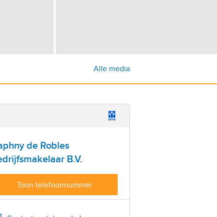
Alle media
aphny de Robles
drijfsmakelaar B.V.
Toon telefoonnummer
Bel
(+31) 6 127 89 788