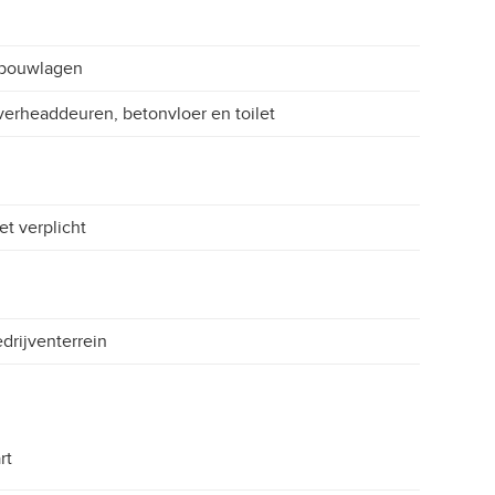
 bouwlagen
erheaddeuren, betonvloer en toilet
et verplicht
drijventerrein
rt