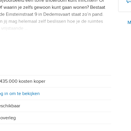
jvoorbeeld een toffe showroom kunt inrichten? Of
Of waarin je zelfs gewoon kunt gaan wonen? Bestaat
de Einsteinstraat 9 in Dedemsvaart staat zo’n pand.
 jij mag helemaal zelf beslissen hoe je de ruimtes
M
 vrijstaande …
435.000 kosten koper
g in om te bekijken
schikbaar
 overleg