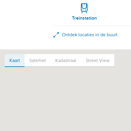
Treinstation
Ontdek locaties in de buurt
Kaart
Kaart
Satelliet
Kadastraal
Street View