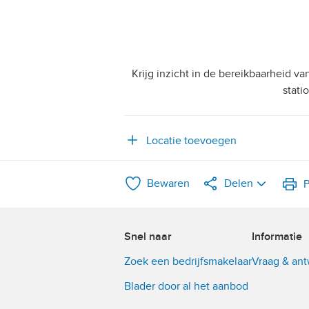
Krijg inzicht in de bereikbaarheid v
stati
Locatie toevoegen
Bewaren
Delen
P
LinkedIn
Snel naar
Informatie
WhatsApp
Zoek een bedrijfsmakelaar
Vraag & an
X
Blader door al het aanbod
Facebook