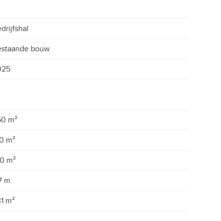
drijfshal
estaande bouw
025
50 m²
0 m²
0 m²
7 m
1 m²