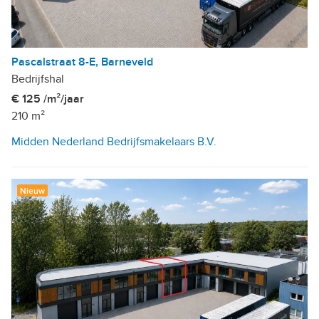
Pascalstraat 8-E, Barneveld
Bedrijfshal
€ 125 /m²/jaar
210 m²
Midden Nederland Bedrijfsmakelaars B.V.
Nieuw