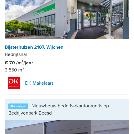
Bijsterhuizen 2107, Wijchen
Bedrijfshal
€ 70 /m²/jaar
3.550 m²
DK Makelaars
Nieuwbouw bedrijfs-/kantoorunits op
Blikvanger
Bedrijvenpark Beesd