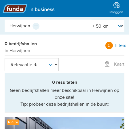
Hoofdmenu
Inloggen
Plaats,
[Straal]
Plus
buurt,
adres,
etc.
0 bedrijfshallen
0
filters
in Herwijnen
Kaart
0 resultaten
Geen bedrijfshallen meer beschikbaar in Herwijnen op
onze site!
Tip: probeer deze bedrijfshallen in de buurt:
Nieuw