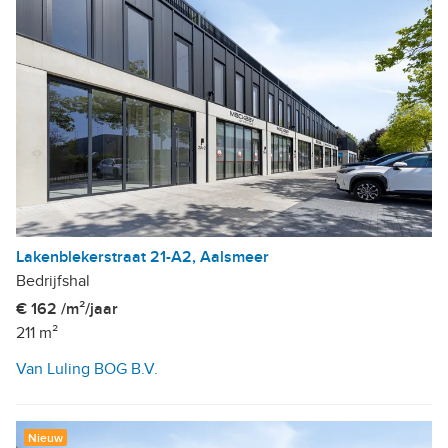
Lakenblekerstraat 21-A2, Aalsmeer
Bedrijfshal
€ 162 /m²/jaar
211 m²
Van Luling BOG B.V.
Nieuw