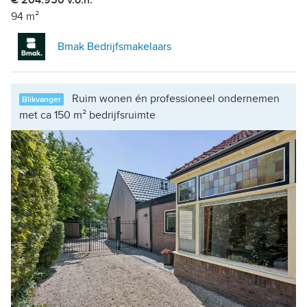
€ 204.950 v.o.n.
94 m²
Bmak Bedrijfsmakelaars
Ruim wonen én professioneel ondernemen
Blikvanger
met ca 150 m² bedrijfsruimte