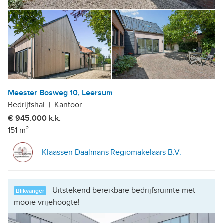
Meester Bosweg 10, Leersum
Bedrijfshal
|
Kantoor
€ 945.000 k.k.
151 m²
Klaassen Daalmans Regiomakelaars B.V.
Uitstekend bereikbare bedrijfsruimte met
Blikvanger
mooie vrijehoogte!