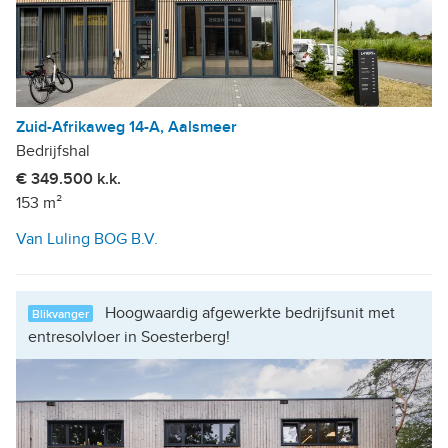
Zuid-Afrikaweg 14-A, Aalsmeer
Bedrijfshal
€ 349.500 k.k.
153 m²
Van Luling BOG B.V.
Hoogwaardig afgewerkte bedrijfsunit met
Blikvanger
entresolvloer in Soesterberg!