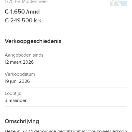
1775 PV Middenmeer
€ 1.650 /mnd
€ 249.500 k.k.
Verkoopgeschiedenis
Aangeboden sinds
12 maart 2026
Verkoopdatum
19 juni 2026
Looptijd
3 maanden
Omschrijving
Deze in 2004 gebouwde bedrijfsunit is voor zowel verkoop