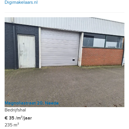
Digimakelaars.nl
Magnoliastraat 20, Neede
Bedrijfshal
€ 35 /m²/jaar
235 m²