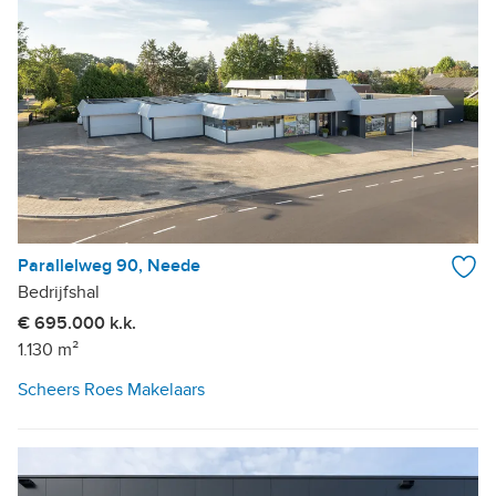
Parallelweg 90, Neede
Bedrijfshal
€ 695.000 k.k.
1.130 m²
Scheers Roes Makelaars