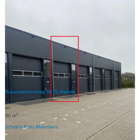
Russchemorsweg 19-15, Neede
Bedrijfshal
€ 119 /m²/jaar
80 m²
Scheers Roes Makelaars