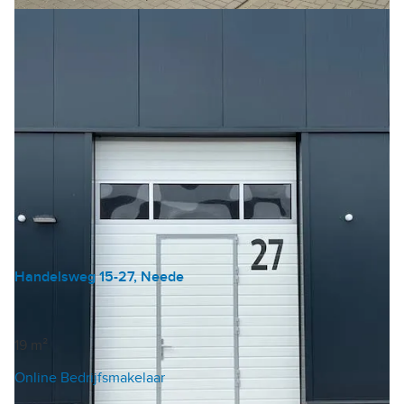
Handelsweg 15-27, Neede
Bedrijfshal
|
Garagebox
€ 198 /m²/jaar
19 m²
Online Bedrijfsmakelaar