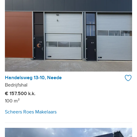
Handelsweg 13-10, Neede
Bedrijfshal
€ 157.500 k.k.
100 m²
Scheers Roes Makelaars