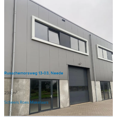
Russchemorsweg 13-03, Neede
Bedrijfshal
€ 104 /m²/jaar
230 m²
Scheers Roes Makelaars