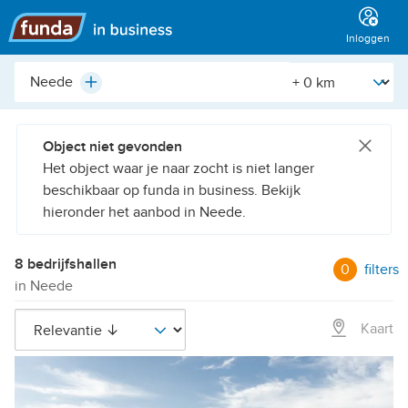
Hoofdmenu
Inloggen
Plaats,
[Straal]
Plus
buurt,
adres,
etc.
Object niet gevonden
Het object waar je naar zocht is niet langer
beschikbaar op funda in business. Bekijk
hieronder het aanbod in Neede.
8 bedrijfshallen
0
filters
in Neede
Kaart