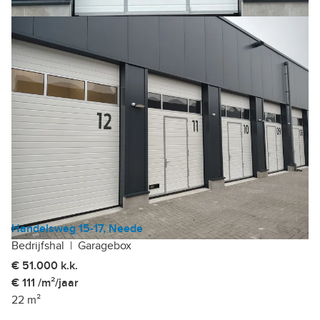
Handelsweg 15-17, Neede
Bedrijfshal
|
Garagebox
€ 51.000 k.k.
€ 111 /m²/jaar
22 m²