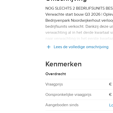
NOG SLECHTS 2 BEDRIJFSUNITS BESCHIK
Verwachte start bouw Q3 2026 | Ople
Bedrijvenpark Noordwijkerhout verloop
bedrijfsunits verkocht. Dankzij deze 
verwachting al in het derde kwartaal 
naar verwachting in het eerste kwarta
Lees de volledige omschrijving
Kenmerken
Overdracht
Vraagprijs
€ 
Oorspronkelijke vraagprijs
€ 
Aangeboden sinds
Lo