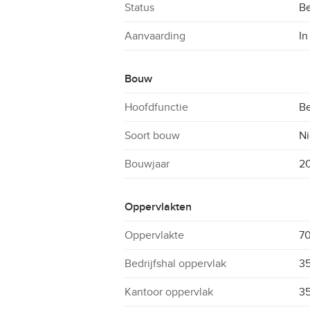
Status
Be
Aanvaarding
In
Bouw
Hoofdfunctie
Be
Soort bouw
N
Bouwjaar
2
Oppervlakten
Oppervlakte
7
Bedrijfshal oppervlak
3
Kantoor oppervlak
3