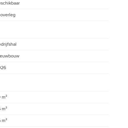
schikbaar
 overleg
drijfshal
ieuwbouw
026
0 m²
5 m²
5 m²