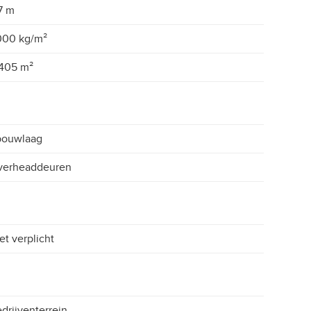
7 m
000 kg/m²
405 m²
bouwlaag
verheaddeuren
et verplicht
drijventerrein