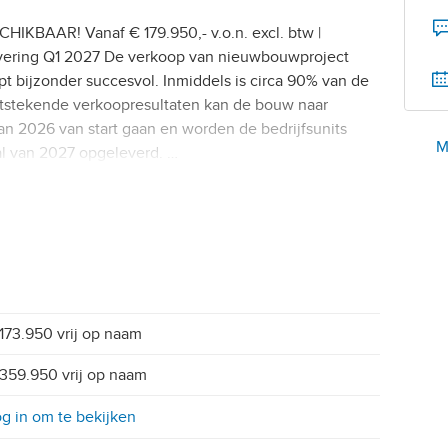
BAAR! Vanaf € 179.950,- v.o.n. excl. btw |
vering Q1 2027 De verkoop van nieuwbouwproject
t bijzonder succesvol. Inmiddels is circa 90% van de
uitstekende verkoopresultaten kan de bouw naar
van 2026 van start gaan en worden de bedrijfsunits
M
al van 2027 opgeleverd. …
173.950 vrij op naam
359.950 vrij op naam
g in om te bekijken