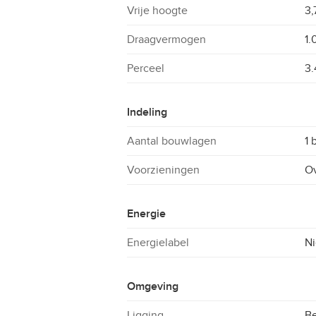
Vrije hoogte
3,
Draagvermogen
1.
Perceel
3.
Indeling
Aantal bouwlagen
1 
Voorzieningen
O
Energie
Energielabel
Ni
Omgeving
Ligging
Be