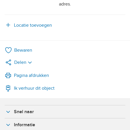
adres.
Locatie toevoegen
Bewaren
Delen
LinkedIn
Pagina afdrukken
Ik verhuur dit object
WhatsApp
X
Snel naar
Facebook
Informatie