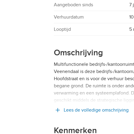
Aangeboden sinds
7 
Verhuurdatum
1
Looptijd
5
Omschrijving
Multifunctionele bedrijfs-/kantoorrui
Veenendaal is deze bedrijfs-/kantoorr
Hoofdstraat en is voor de verhuur besc
begane grond. De ruimte is onder ande
verwarming en een systeemplafond. De
geschikt middels de strategische ligg
Lees de volledige omschrijving
Kenmerken