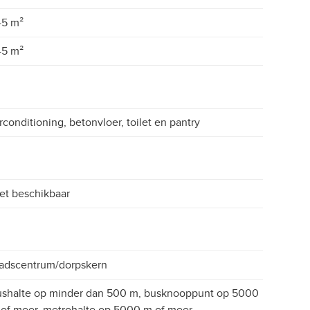
45 m²
45 m²
rconditioning, betonvloer, toilet en pantry
et beschikbaar
adscentrum/dorpskern
shalte op minder dan 500 m, busknooppunt op 5000