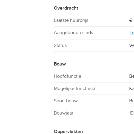
Overdracht
Laatste huurprijs
€ 
Aangeboden sinds
Lo
Status
V
Bouw
Hoofdfunctie
Be
Mogelijke functie(s)
Ka
Soort bouw
B
Bouwjaar
1
Oppervlakten