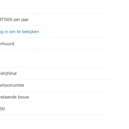
17.500 per jaar
g in om te bekijken
erhuurd
drijfshal
ntoorruimte
estaande bouw
950