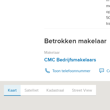
m 
me
op
50
tr
Betrokken makelaar
Makelaar
CMC Bedrijfsmakelaars
Toon telefoonnummer
C
Bel +31 318-501000
Kaart
Kaart
Satelliet
Kadastraal
Street View