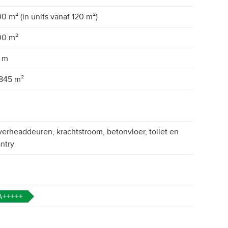
0 m² (in units vanaf 120 m²)
00 m²
 m
845 m²
erheaddeuren, krachtstroom, betonvloer, toilet en
ntry
A+++++