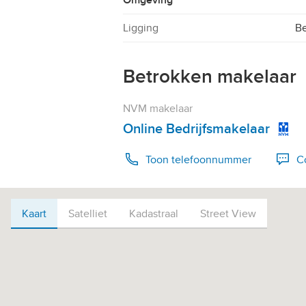
Omgeving
Ligging
Be
Betrokken makelaar
NVM makelaar
Online Bedrijfsmakelaar
Toon telefoonnummer
C
Bel 085-0201028
Kaart
Kaart
Satelliet
Kadastraal
Street View