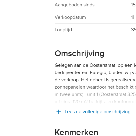
Aangeboden sinds
15
Verkoopdatum
11
Looptijd
3
Omschrijving
Gelegen aan de Oosterstraat, op een l
bedrijventerrein Euregio, bieden wij 
de verkoop. Het geheel is gerealiseer
zonnepanelen waardoor het beschikt o
in twee units; - unit 1 (Oosterstraat 3
uit circa 120 m2 bedrijfs- en kantoorru
Lees de volledige omschrijving
Kenmerken