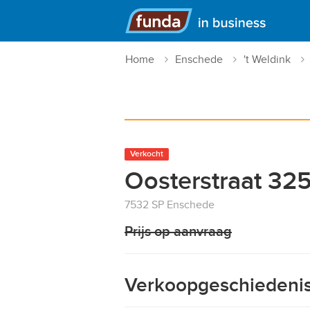
Hoofdmenu
Home
Enschede
't Weldink
Verkocht
Oosterstraat 32
7532 SP Enschede
Prijs op aanvraag
Verkoopgeschiedeni