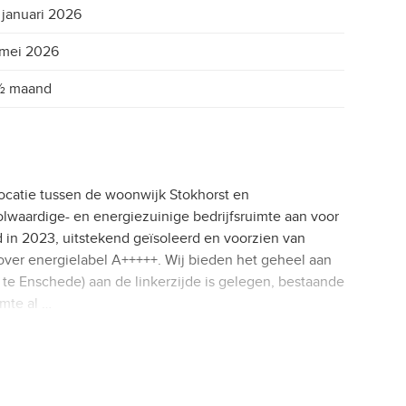
 januari 2026
 mei 2026
½ maand
ocatie tussen de woonwijk Stokhorst en
volwaardige- en energiezuinige bedrijfsruimte aan voor
d in 2023, uitstekend geïsoleerd en voorzien van
ver energielabel A+++++. Wij bieden het geheel aan
25 te Enschede) aan de linkerzijde is gelegen, bestaande
imte al …