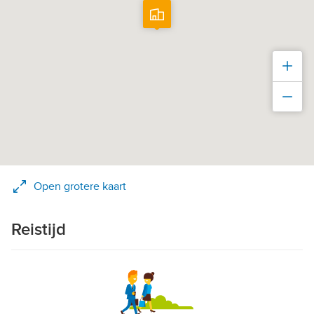
Inz
Uit
Open grotere kaart
Reistijd