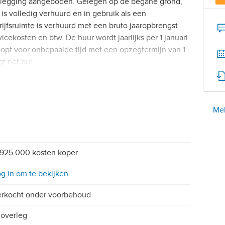
elegging aangeboden. Gelegen op de begane grond,
 is volledig verhuurd en in gebruik als een
fsruimte is verhuurd met een bruto jaaropbrengst
icekosten en btw. De huur wordt jaarlijks per 1 januari
pt voor onbepaalde tijd met een opzegtermijn van 1
gt net bui …
Mel
925.000 kosten koper
g in om te bekijken
rkocht onder voorbehoud
 overleg