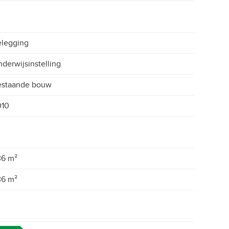
legging
derwijsinstelling
estaande bouw
010
36 m²
36 m²