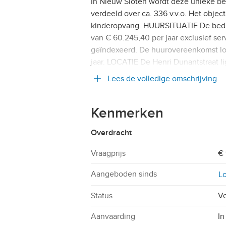
In Nieuw Sloten wordt deze unieke b
verdeeld over ca. 336 v.v.o. Het object
kinderopvang. HUURSITUATIE De bedrij
van € 60.245,40 per jaar exclusief serv
geïndexeerd. De huurovereenkomst loo
jaar. LOCATIE De Henri Dunantstraat li
Lees de volledige omschrijving
Kenmerken
Overdracht
Vraagprijs
€ 
Aangeboden sinds
Lo
Status
Ve
Aanvaarding
In