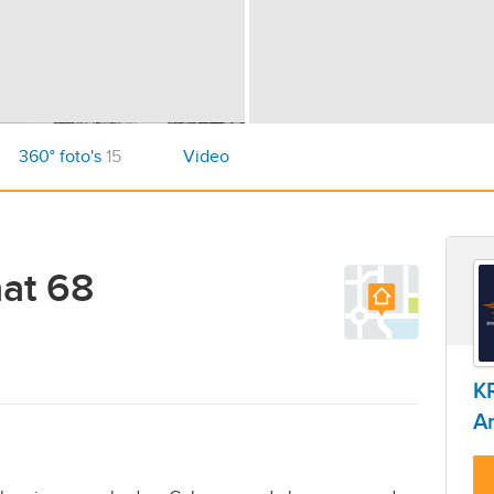
360° foto's
15
Video
aat 68
K
A