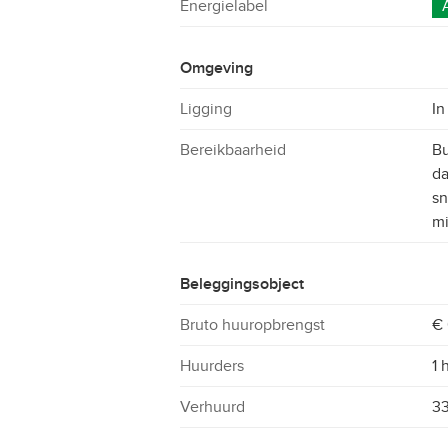
Energielabel
Omgeving
Ligging
In
Bereikbaarheid
Bu
da
sn
m
Beleggingsobject
Bruto huuropbrengst
€ 
Huurders
1 
Verhuurd
3