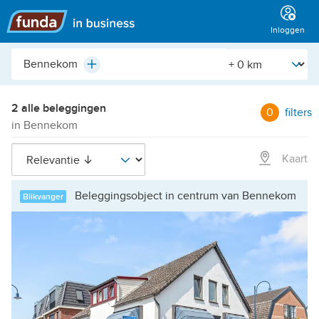
Hoofdmenu
Inloggen
Plaats,
[Straal]
Plus
buurt,
adres,
etc.
2 alle beleggingen
0
filters
in Bennekom
Kaart
Beleggingsobject in centrum van Bennekom
Blikvanger