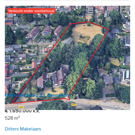
Verkocht onder voorbehoud
Heelsumseweg 33, Bennekom
Belegging
€ 1.650.000 k.k.
528 m²
Ditters Makelaars