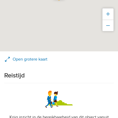
Inz
Uit
Open grotere kaart
Reistijd
Krijg inzicht in de bereikbaarheid van dit object vanuit