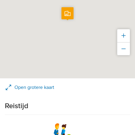
Inz
Uit
Open grotere kaart
Reistijd