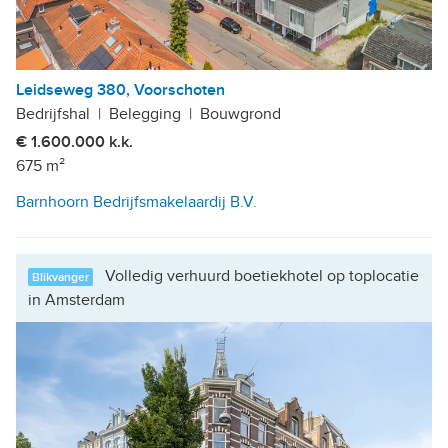
Leidseweg 380, Voorschoten
Bedrijfshal
|
Belegging
|
Bouwgrond
€ 1.600.000 k.k.
675 m²
Barnhoorn Bedrijfsmakelaardij B.V.
Volledig verhuurd boetiekhotel op toplocatie
Blikvanger
in Amsterdam