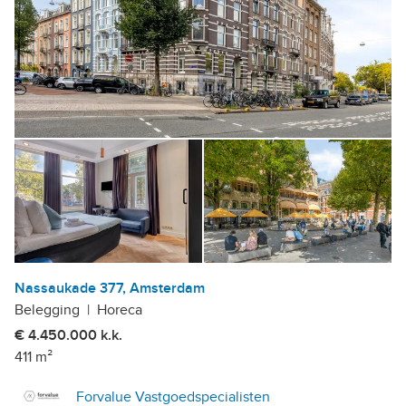
Nassaukade 377, Amsterdam
Belegging
|
Horeca
€ 4.450.000 k.k.
411 m²
Forvalue Vastgoedspecialisten