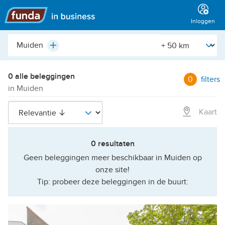
Hoofdmenu
Inloggen
Plaats,
[Straal]
Plus
buurt,
adres,
etc.
0 alle beleggingen
0
filters
in Muiden
Kaart
0 resultaten
Geen beleggingen meer beschikbaar in Muiden op
onze site!
Tip: probeer deze beleggingen in de buurt: