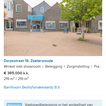
Dorpsstraat 18, Zoeterwoude
Winkel met showroom
|
Belegging
|
Zorginstelling
|
Praktijkruimte
€ 385.000 k.k.
219 m²
/
219 m²
Barnhoorn Bedrijfsmakelaardij B.V.
Vastgoedbelegging in het winkelhart van
Blikvanger