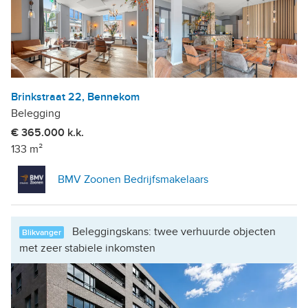
Brinkstraat 22, Bennekom
Belegging
€ 365.000 k.k.
133 m²
BMV Zoonen Bedrijfsmakelaars
Beleggingskans: twee verhuurde objecten
Blikvanger
met zeer stabiele inkomsten