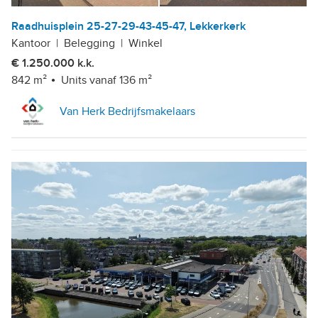
Raadhuisplein 25-27-29-43-45-47, Lekkerkerk
Kantoor
|
Belegging
|
Winkel
€ 1.250.000 k.k.
842 m²
Units vanaf 136 m²
Van Herk Bedrijfsmakelaars