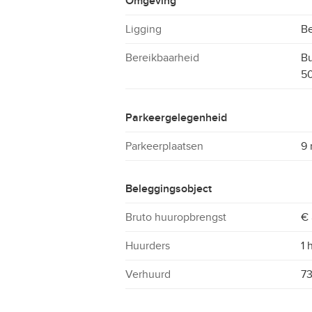
Omgeving
Ligging
Be
Bereikbaarheid
Bu
50
Parkeergelegenheid
Parkeerplaatsen
9 
Beleggingsobject
Bruto huuropbrengst
€ 
Huurders
1 
Verhuurd
7