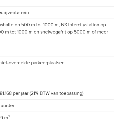
drijventerrein
shalte op 500 m tot 1000 m, NS Intercitystation op
0 m tot 1000 m en snelwegafrit op 5000 m of meer
niet-overdekte parkeerplaatsen
81.168 per jaar (21% BTW van toepassing)
huurder
39 m²