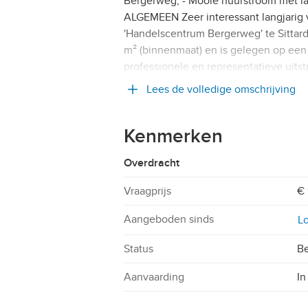
Bergerweg; - Mooie huurstroom met lan
ALGEMEEN Zeer interessant langjarig 
'Handelscentrum Bergerweg' te Sittard
m² (binnenmaat) en is gelegen op een 
professionele en representatieve uitst
Lees de volledige omschrijving
Kenmerken
Overdracht
Vraagprijs
€ 
Aangeboden sinds
Lo
Status
Be
Aanvaarding
In