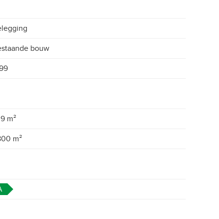
legging
estaande bouw
99
39 m²
800 m²
A