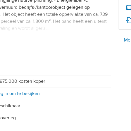
gjarige huurverplichting; - Energielabel A.
verhuurd bedrijfs-/kantoorobject gelegen op
. Het object heeft een totale oppervlakte van ca. 739
perceel van ca. 1.800 m². Het pand heeft een uiterst
raling en wordt al geru …
Mel
975.000 kosten koper
g in om te bekijken
schikbaar
 overleg