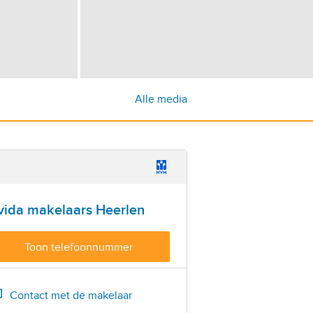
Alle media
vida makelaars Heerlen
Toon telefoonnummer
Bel
045-5743233
Contact met de makelaar