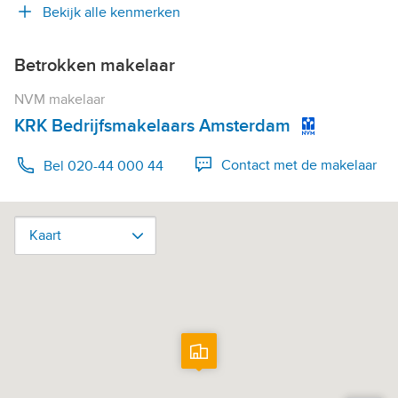
Bekijk alle kenmerken
Betrokken makelaar
NVM makelaar
KRK Bedrijfsmakelaars Amsterdam
Contact met de makelaar
Bel 020-44 000 44
Kaart
Kaart