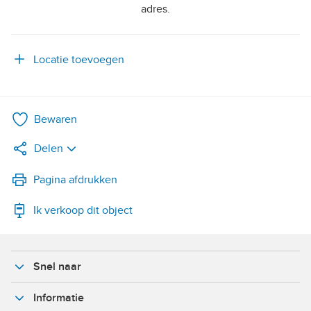
adres.
Locatie toevoegen
Bewaren
Delen
LinkedIn
Pagina afdrukken
Ik verkoop dit object
WhatsApp
X
Snel naar
Facebook
Informatie