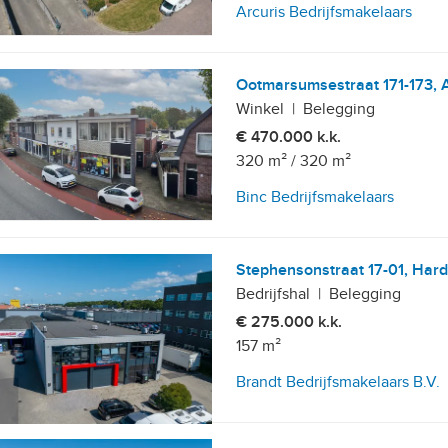
Arcuris Bedrijfsmakelaars
Ootmarsumsestraat 171-173, 
Winkel
|
Belegging
€ 470.000 k.k.
320 m²
/
320 m²
Binc Bedrijfsmakelaars
Stephensonstraat 17-01, Hard
Bedrijfshal
|
Belegging
€ 275.000 k.k.
157 m²
Brandt Bedrijfsmakelaars B.V.