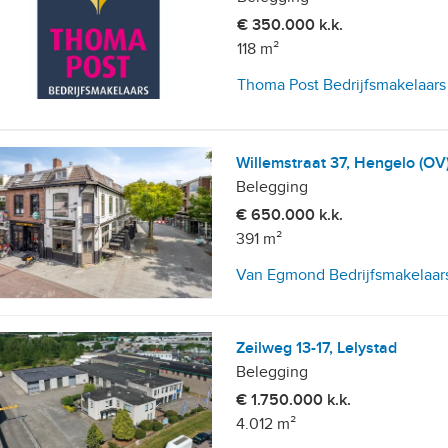
€ 350.000 k.k.
118 m²
Thoma Post Bedrijfsmakelaars
Willemstraat 37, Hengelo (OV
Belegging
€ 650.000 k.k.
391 m²
Van Egmond Bedrijfsmakelaars
Zeilweg 13-17, Lelystad
Belegging
€ 1.750.000 k.k.
4.012 m²