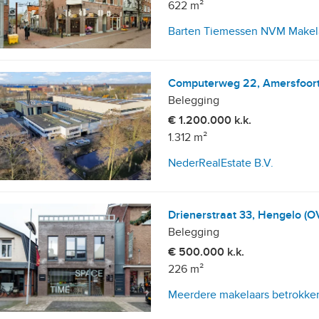
622 m²
Barten Tiemessen NVM Makel
Computerweg 22, Amersfoor
Belegging
€ 1.200.000 k.k.
1.312 m²
NederRealEstate B.V.
Drienerstraat 33, Hengelo (O
Belegging
€ 500.000 k.k.
226 m²
Meerdere makelaars betrokke