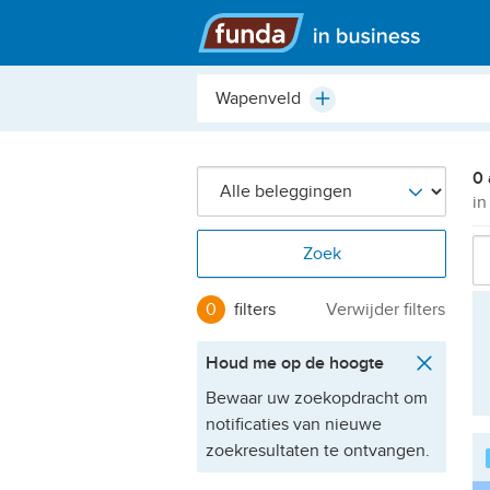
Hoofdmenu
Plaats,
Plus
buurt,
adres,
etc.
0 
in
Zoek
0
filters
Verwijder filters
Houd me op de hoogte
Bewaar uw zoekopdracht om
notificaties van nieuwe
zoekresultaten te ontvangen.