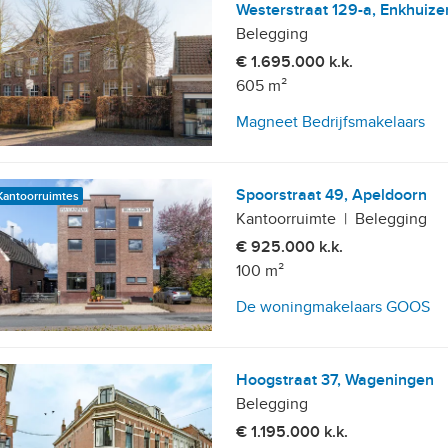
Westerstraat 129-a, Enkhuize
Belegging
€ 1.695.000 k.k.
605 m²
Magneet Bedrijfsmakelaars
Spoorstraat 49, Apeldoorn
Kantoorruimtes
Kantoorruimte
|
Belegging
€ 925.000 k.k.
100 m²
De woningmakelaars GOOS
Hoogstraat 37, Wageningen
Belegging
€ 1.195.000 k.k.