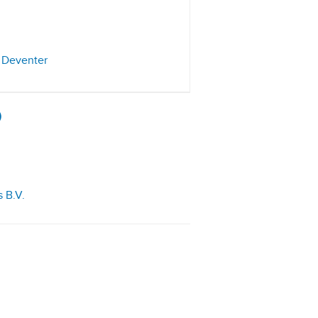
 Deventer
)
 B.V.