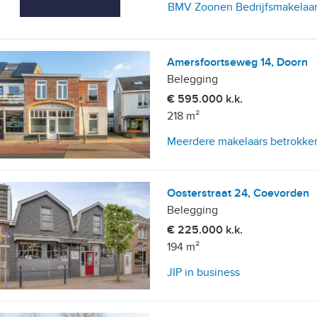
BMV Zoonen Bedrijfsmakelaa
Amersfoortseweg 14, Doorn
Belegging
€ 595.000 k.k.
218 m²
Meerdere makelaars betrokke
etailhandelsvestigingen
Oosterstraat 24, Coevorden
Belegging
€ 225.000 k.k.
194 m²
JIP in business
, 10+ parkeerplaatsen