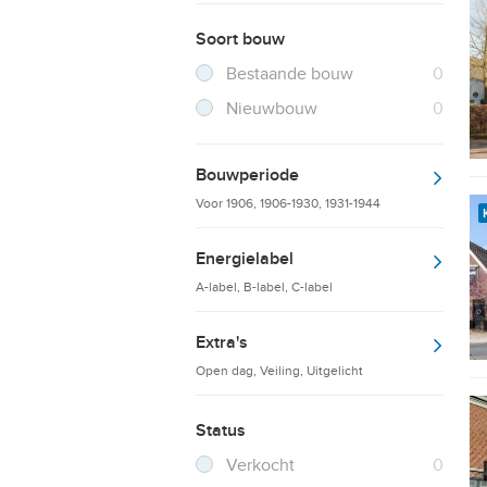
Soort bouw
Filter verwijderen
Resultaten
Bestaande bouw
0
Resultaten
Nieuwbouw
0
Bouwperiode
Voor 1906, 1906-1930, 1931-1944
Energielabel
A-label, B-label, C-label
Extra's
Open dag, Veiling, Uitgelicht
Status
Filter verwijderen
Resultaten
Verkocht
0