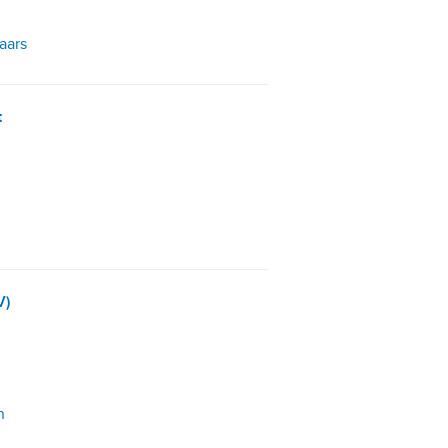
aars
t
V)
n