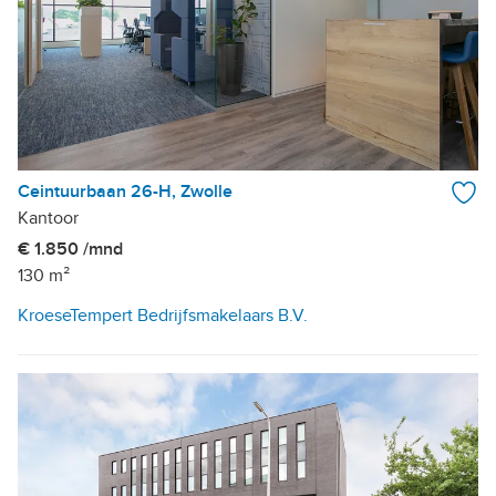
Ceintuurbaan 26-H, Zwolle
Kantoor
€ 1.850 /mnd
130 m²
KroeseTempert Bedrijfsmakelaars B.V.