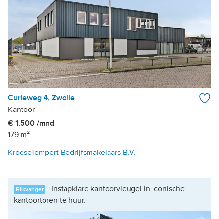
Curieweg 4, Zwolle
Kantoor
€ 1.500 /mnd
179 m²
KroeseTempert Bedrijfsmakelaars B.V.
Instapklare kantoorvleugel in iconische
Blikvanger
kantoortoren te huur.