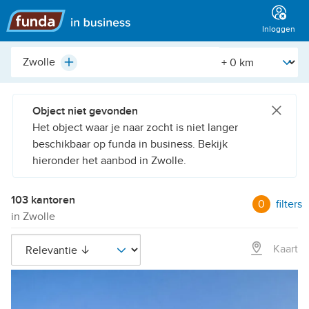
Hoofdmenu
Inloggen
Plaats,
[Straal]
Plus
buurt,
adres,
etc.
Object niet gevonden
Het object waar je naar zocht is niet langer
beschikbaar op funda in business. Bekijk
hieronder het aanbod in Zwolle.
103 kantoren
0
filters
in Zwolle
Kaart