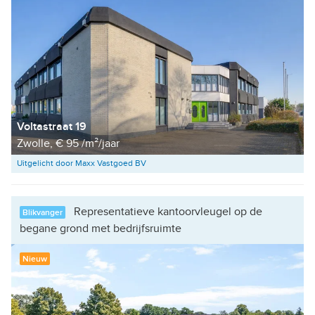
Voltastraat 19
Zwolle, € 95 /m²/jaar
Uitgelicht door Maxx Vastgoed BV
Representatieve kantoorvleugel op de
Blikvanger
begane grond met bedrijfsruimte
Nieuw