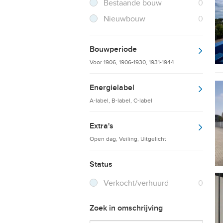
Filter verwijderen
Resultaten
Bestaande bouw
0
Resultaten
Nieuwbouw
0
Bouwperiode
Voor 1906, 1906-1930, 1931-1944
Energielabel
A-label, B-label, C-label
Extra's
Open dag, Veiling, Uitgelicht
Status
Verkocht/verhuurd
0
Zoek in omschrijving