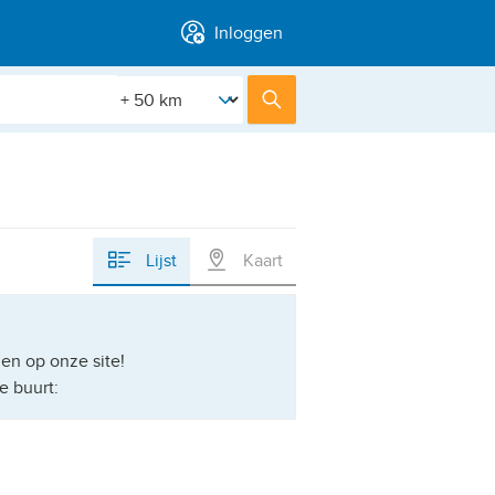
Inloggen
[Straal]
Zoek
Lijst
Kaart
n op onze site!
e buurt:
n