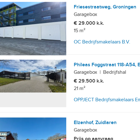
Friesestraatweg, Groningen
Garagebox
€ 29.000 k.k.
15 m²
OC Bedrijfsmakelaars B.V.
Phileas Foggstraat 118-A54,
Garagebox
|
Bedrijfshal
€ 29.500 k.k.
21 m²
OPPJECT Bedrijfsmakelaars 
Elzenhof, Zuidlaren
Garagebox
Prijs op aanvraag