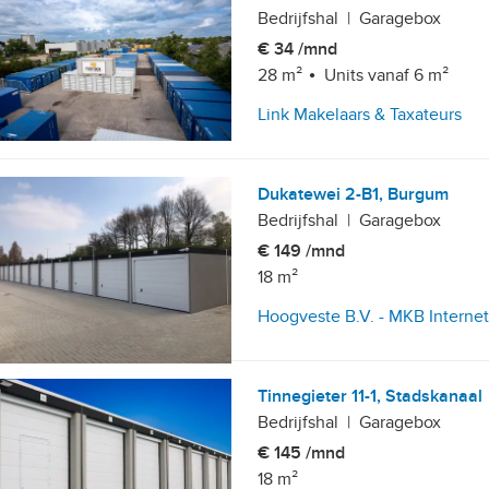
Bedrijfshal
|
Garagebox
€ 34 /mnd
28 m²
Units vanaf 6 m²
Link Makelaars & Taxateurs
Dukatewei 2-B1, Burgum
Bedrijfshal
|
Garagebox
€ 149 /mnd
18 m²
Hoogveste B.V. - MKB Interne
Tinnegieter 11-1, Stadskanaal
Bedrijfshal
|
Garagebox
€ 145 /mnd
18 m²