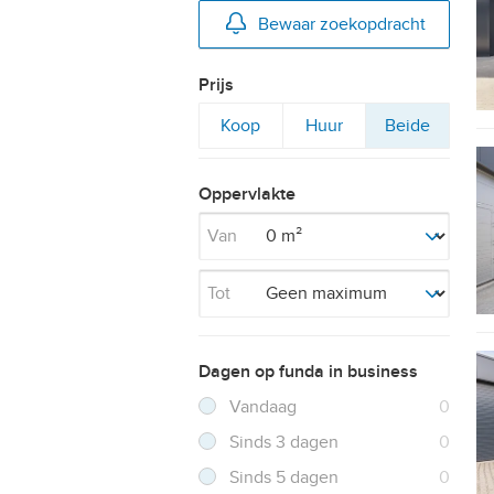
Bewaar zoekopdracht
Prijs
Filter
Filter
Filter
Koop
Huur
Beide
op
op
op
Oppervlakte
Van
Tot
Dagen op funda in business
Filter verwijderen
Resultaten
Vandaag
0
Resultaten
Sinds 3 dagen
0
Resultaten
Sinds 5 dagen
0