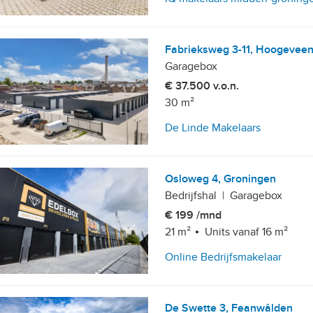
Fabrieksweg 3-11, Hoogevee
Garagebox
€ 37.500 v.o.n.
etailhandelsvestigingen
30 m²
De Linde Makelaars
Osloweg 4, Groningen
Bedrijfshal
|
Garagebox
€ 199 /mnd
21 m²
Units vanaf 16 m²
Online Bedrijfsmakelaar
, 10+ parkeerplaatsen
De Swette 3, Feanwâlden