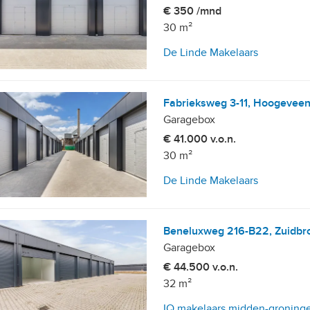
€ 350 /mnd
30 m²
De Linde Makelaars
Fabrieksweg 3-11, Hoogevee
Garagebox
€ 41.000 v.o.n.
30 m²
De Linde Makelaars
Beneluxweg 216-B22, Zuidbr
Garagebox
€ 44.500 v.o.n.
32 m²
IQ makelaars midden-groning