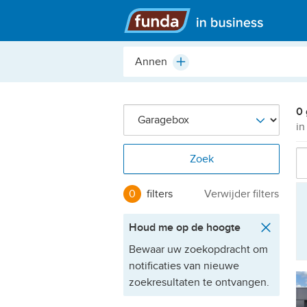
Hoofdmenu
Plaats,
Plus
buurt,
adres,
etc.
0
in
Zoek
0
filters
Verwijder filters
Houd me op de hoogte
Bewaar uw zoekopdracht om
notificaties van nieuwe
zoekresultaten te ontvangen.