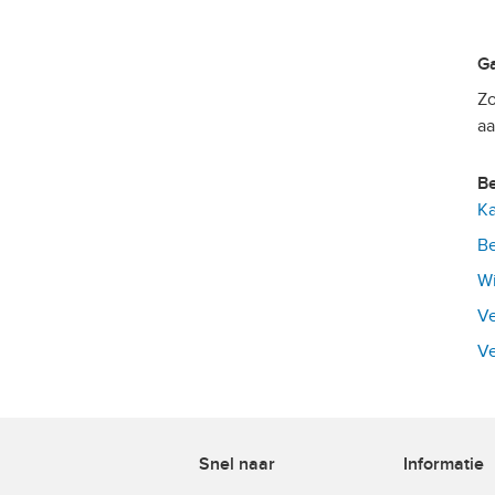
Zo
aa
Ka
Be
Wi
Ve
Ve
Snel naar
Informatie