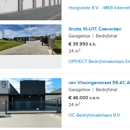
Hoogveste B.V. - MKB Interne
Grutto 10-U17, Coevorden
Garagebox
|
Bedrijfshal
€ 35.950 k.k.
24 m²
OPPJECT Bedrijfsmakelaars 
van Vlissingenstraat 59-A1, 
Garagebox
|
Bedrijfshal
€ 46.000 v.o.n.
24 m²
OC Bedrijfsmakelaars B.V.