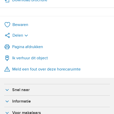
Bewaren
Delen
LinkedIn
Pagina afdrukken
Ik verhuur dit object
WhatsApp
Meld een fout over deze horecaruimte
X
Facebook
Snel naar
Informatie
Voor makelaars