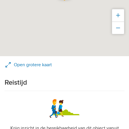
Inz
Uit
Open grotere kaart
Reistijd
Krijg inzicht in de bereikbaarheid van dit object vanuit