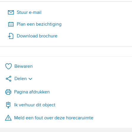
Stuur e-mail
Plan een bezichtiging
Download brochure
Bewaren
Delen
LinkedIn
Pagina afdrukken
Ik verhuur dit object
WhatsApp
Meld een fout over deze horecaruimte
X
Facebook