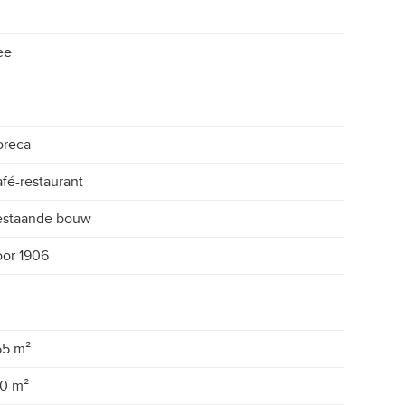
ee
oreca
fé-restaurant
estaande bouw
or 1906
55 m²
0 m²