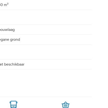
30 m²
bouwlaag
egane grond
et beschikbaar