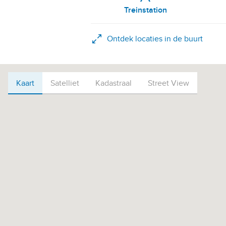
Treinstation
Ontdek locaties in de buurt
Kaart
Kaart
Satelliet
Kadastraal
Street View