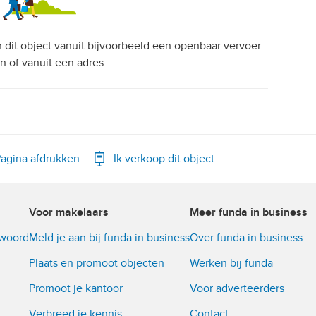
an dit object vanuit bijvoorbeeld een openbaar vervoer
on of vanuit een adres.
agina afdrukken
Ik verkoop dit object
Voor makelaars
Meer funda in business
twoord
Meld je aan bij funda in business
Over funda in business
Plaats en promoot objecten
Werken bij funda
Promoot je kantoor
Voor adverteerders
Verbreed je kennis
Contact