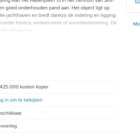
ving Aan het Havenplein 15 in het centrum van Sint-
 en goed onderhouden pand aan. Het object ligt op
lle jachthaven en biedt dankzij de indeling en ligging
ronder horeca, winkelruimte of woonbestemming. De
Mel
eet)café met ba …
425.000 kosten koper
g in om te bekijken
schikbaar
 overleg