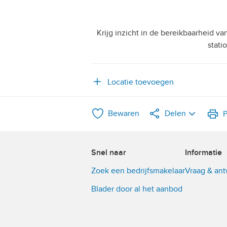
Krijg inzicht in de bereikbaarheid v
stati
Locatie toevoegen
Bewaren
Delen
P
LinkedIn
Snel naar
Informatie
WhatsApp
Zoek een bedrijfsmakelaar
Vraag & an
X
Blader door al het aanbod
Facebook