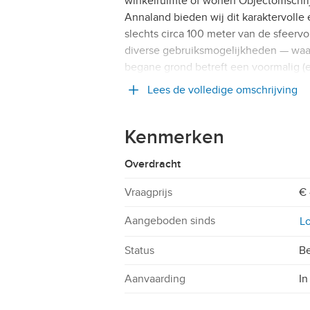
winkelruimte of wonen Objectomschrij
Annaland bieden wij dit karaktervolle
slechts circa 100 meter van de sfeervo
diverse gebruiksmogelijkheden — waa
begane grond betreft een voormalig (
Lees de volledige omschrijving
Kenmerken
Overdracht
Vraagprijs
€ 
Aangeboden sinds
Lo
Status
Be
Aanvaarding
In