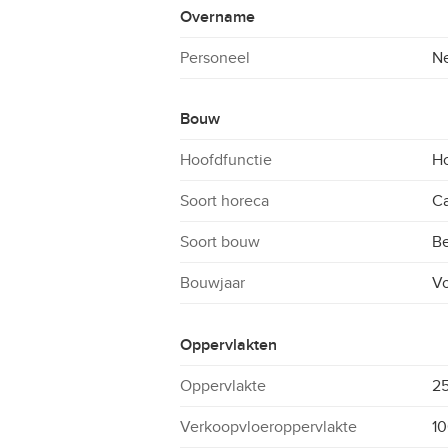
Overname
Personeel
N
Bouw
Hoofdfunctie
H
Soort horeca
Ca
Soort bouw
B
Bouwjaar
Vo
Oppervlakten
Oppervlakte
2
Verkoopvloeroppervlakte
10