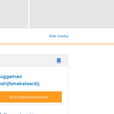
Alle media
ruggeman
drijfsmakelaardij
Toon telefoonnummer
Bel
0113-330130