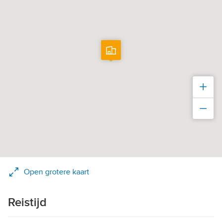
Inz
Uit
Open grotere kaart
Reistijd