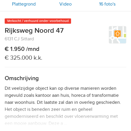
Plattegrond
Video
16
foto's
Verkocht / verhuurd onder voorbehoud
Rijksweg Noord 47
6131 CJ Sittard
€ 1.950 /mnd
€ 325.000 k.k.
Omschrijving
Dit veelzijdige object kan op diverse manieren worden
ingevuld zoals kantoor aan huis, horeca of transformatie
naar woonhuis. Dit laatste zal dan in overleg geschieden.
Het object is beneden zeer ruim en geheel
gemoderniseerd en beschikt over vloerverwarming met
een mooie aanbouw. Deze a …