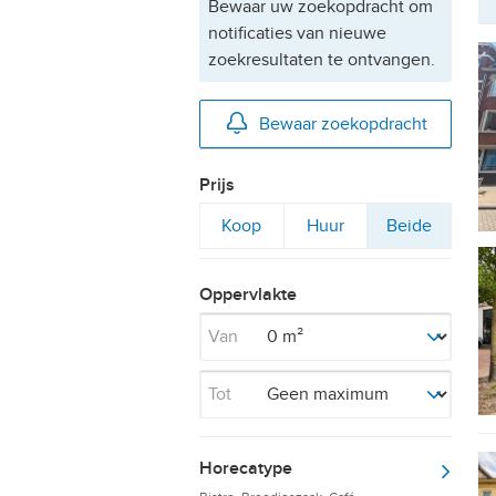
Bewaar uw zoekopdracht om
notificaties van nieuwe
zoekresultaten te ontvangen.
Bewaar zoekopdracht
Prijs
Filter
Filter
Filter
Koop
Huur
Beide
op
op
op
Oppervlakte
Van
Tot
Horecatype