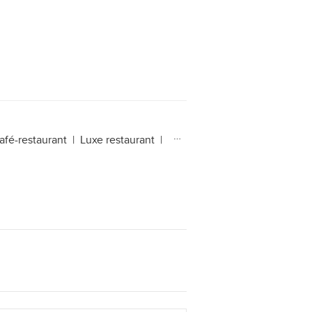
afé-restaurant
|
Luxe restaurant
|
Wegrestaurant
|
Chinees-Indi