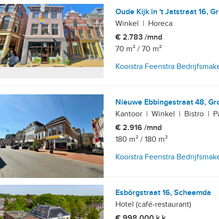
Oude Kijk in 't Jatstraat 16, 
Winkel
|
Horeca
€ 2.783 /mnd
70 m²
/
70 m²
Kooistra Feenstra Bedrijfsmak
Nieuwe Ebbingestraat 48, Gr
Kantoor
|
Winkel
|
Bistro
|
P
€ 2.916 /mnd
180 m²
/
180 m²
Kooistra Feenstra Bedrijfsmak
Esbörgstraat 16, Scheemda
Hotel (café-restaurant)
€ 998.000 k.k.