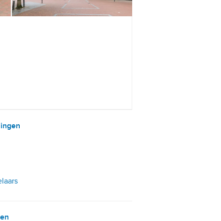
ningen
elaars
gen