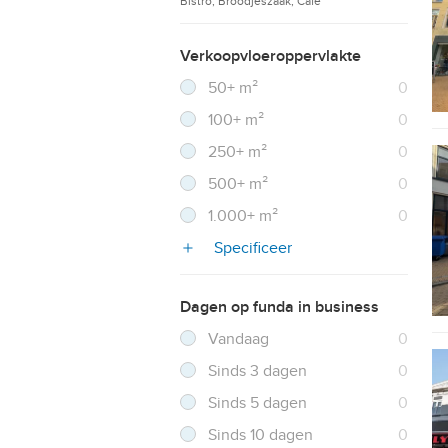
Bistro, Broodjeszaak, Café
Verkoopvloeroppervlakte
Filter verwijderen
Resultaten
50+ m²
0
Resultaten
100+ m²
0
Resultaten
250+ m²
0
Resultaten
500+ m²
0
Resultaten
1.000+ m²
0
Specificeer
Dagen op funda in business
Filter verwijderen
Resultaten
Vandaag
0
Resultaten
Sinds 3 dagen
0
Resultaten
Sinds 5 dagen
0
Resultaten
Sinds 10 dagen
0