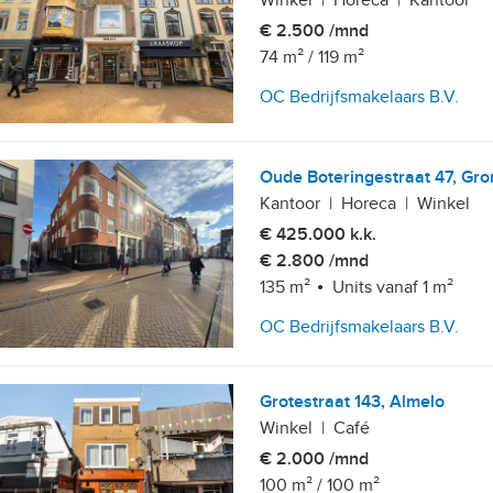
Winkel
|
Horeca
|
Kantoor
€ 2.500 /mnd
74 m²
/
119 m²
OC Bedrijfsmakelaars B.V.
Oude Boteringestraat 47, Gr
Kantoor
|
Horeca
|
Winkel
€ 425.000 k.k.
€ 2.800 /mnd
135 m²
Units vanaf 1 m²
OC Bedrijfsmakelaars B.V.
Grotestraat 143, Almelo
Winkel
|
Café
€ 2.000 /mnd
100 m²
/
100 m²