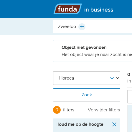
Hoofdmenu
Plaats,
Plus
buurt,
adres,
etc.
Object niet gevonden
Het object waar je naar zocht is n
0 
in
Zoek
0
filters
Verwijder filters
Houd me op de hoogte