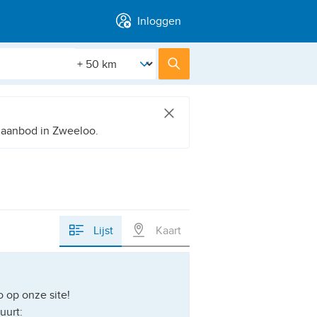
Inloggen
[Straal]
Zoek
t aanbod in Zweeloo.
Lijst
Kaart
 op onze site!
uurt: