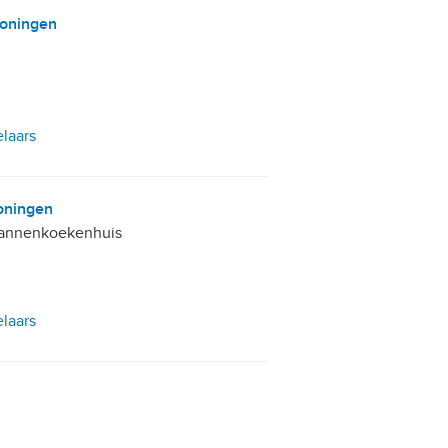
Groningen
elaars
oningen
annenkoekenhuis
elaars