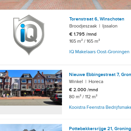
Torenstraat 6, Winschoten
Broodjeszaak
|
Ijssalon
€ 1.795 /mnd
165 m²
/
165 m²
IQ Makelaars Oost-Groningen
Nieuwe Ebbingestraat 7, Gro
Winkel
|
Horeca
€ 2.000 /mnd
80 m²
/
112 m²
Kooistra Feenstra Bedrijfsmak
Pottebakkersrijge 21, Gronin