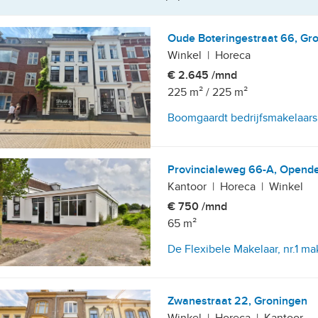
Oude Boteringestraat 66, Gr
Winkel
|
Horeca
€ 2.645 /mnd
225 m²
/
225 m²
Boomgaardt bedrijfsmakelaars
Provincialeweg 66-A, Opend
Kantoor
|
Horeca
|
Winkel
€ 750 /mnd
65 m²
De Flexibele Makelaar, nr.1 m
Zwanestraat 22, Groningen