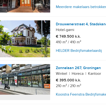
Meerdere makelaars betrokke
Drouwenerstraat 4, Stadskan
etailhandelsvestigingen
Hotel-garni
€ 749.500 k.k.
410 m²
/
410 m²
HELDER Bedrijfsmakelaardij
Zonnelaan 267, Groningen
Winkel
|
Horeca
|
Kantoor
€ 395.000 k.k.
, 10+ parkeerplaatsen
210 m²
/
210 m²
Kooistra Feenstra Bedrijfsmak