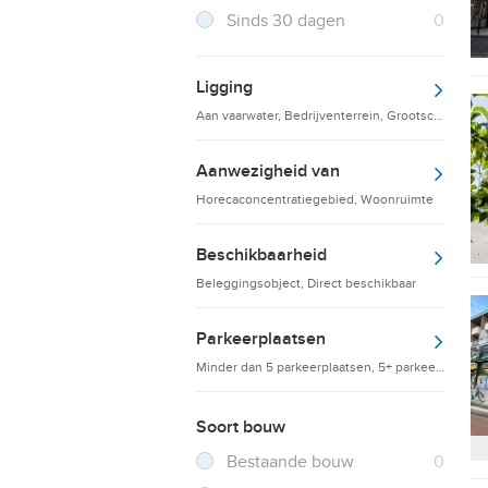
Resultaten
Sinds 30 dagen
0
Ligging
Aan vaarwater, Bedrijventerrein, Grootschalige d
Aanwezigheid van
Horecaconcentratiegebied, Woonruimte
Beschikbaarheid
Beleggingsobject, Direct beschikbaar
Parkeerplaatsen
Minder dan 5 parkeerplaatsen, 5+ parkeerplaatsen
Soort bouw
Filter verwijderen
Resultaten
Bestaande bouw
0