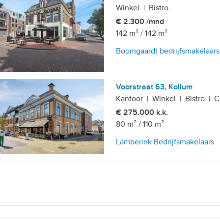
Winkel
|
Bistro
€ 2.300 /mnd
142 m²
/
142 m²
Boomgaardt bedrijfsmakelaars
Voorstraat 63, Kollum
Kantoor
|
Winkel
|
Bistro
|
C
€ 275.000 k.k.
80 m²
/
110 m²
Lamberink Bedrijfsmakelaars