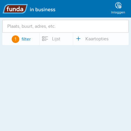
Hoofdmenu
Inloggen
Locatie
Lijst
Kaartopties
1
filter