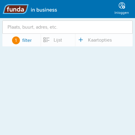
Hoofdmenu
Inloggen
Locatie
Lijst
Kaartopties
1
filter