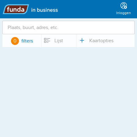
Hoofdmenu
Inloggen
Locatie
Lijst
Kaartopties
0
filters