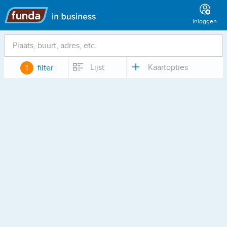
Hoofdmenu
Inloggen
Locatie
Lijst
Kaartopties
1
filter