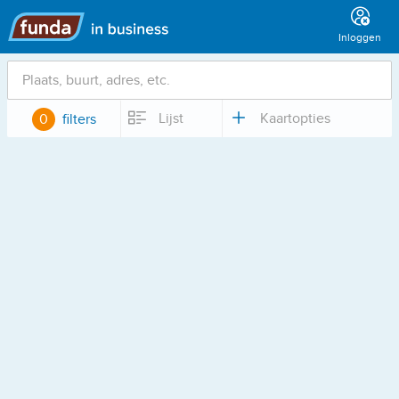
Hoofdmenu
Inloggen
Locatie
Lijst
Kaartopties
0
filters