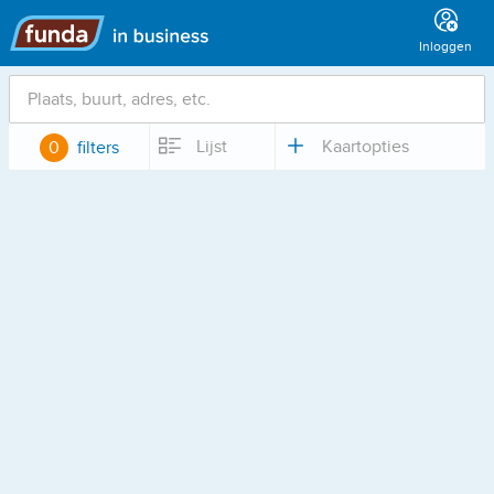
Hoofdmenu
Inloggen
Locatie
Lijst
Kaartopties
0
filters