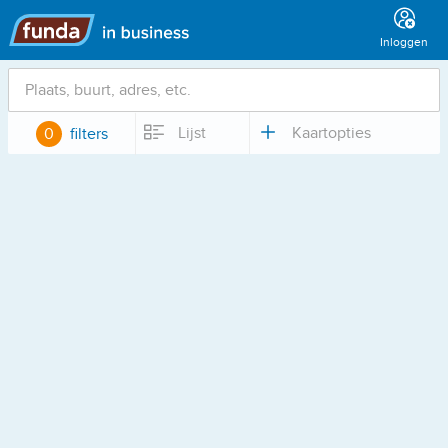
Hoofdmenu
Inloggen
Locatie
Lijst
Kaartopties
0
filters