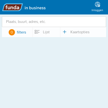
Hoofdmenu
Inloggen
Locatie
Lijst
Kaartopties
0
filters